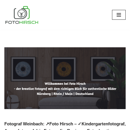
Zum
Inhalt
springen
Fotograf Weinbach: ↗️Foto Hirsch – ✓Kindergartenfotograf,