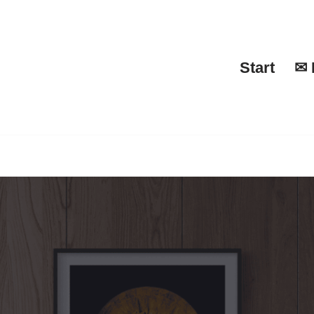
Start
✉ 