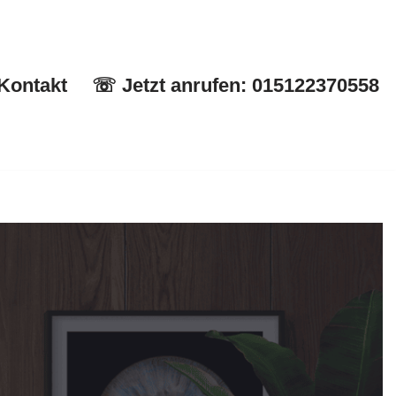
Kontakt
☏ Jetzt anrufen: 015122370558
Start
✉ Kontakt
☏ Jetzt anrufen: 015122370558