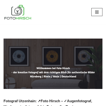
Zum
Inhalt
springen
Fotograf Utzenhain: ↗️Foto Hirsch – ✓Augenfotograf,