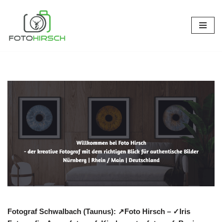
Zum
Inhalt
springen
Fotograf Schwalbach (Taunus): ↗️Foto Hirsch – ✓Iris