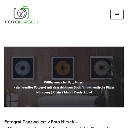
Zum
Inhalt
springen
Fotograf Panzweiler: ↗️Foto Hirsch –