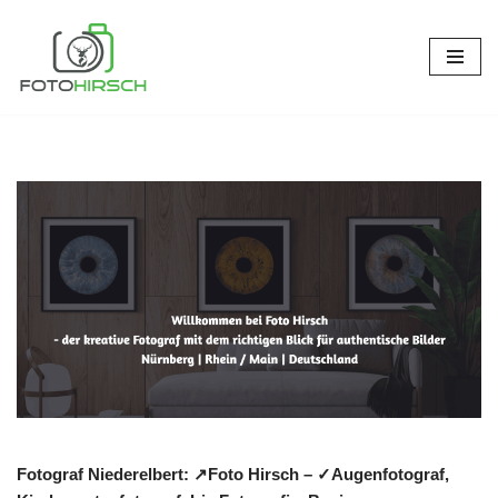
Zum
Inhalt
springen
Fotograf Niederelbert: ↗️Foto Hirsch – ✓Augenfotograf,