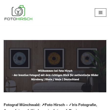
Zum
Inhalt
springen
Fotograf Münchwald: ↗️Foto Hirsch – ✓Iris Fotografie,