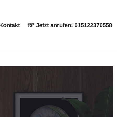
Kontakt
☏ Jetzt anrufen: 015122370558
Start
✉ Kontakt
☏ Jetzt anrufen: 015122370558