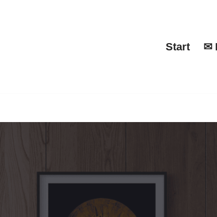
Start
✉ 