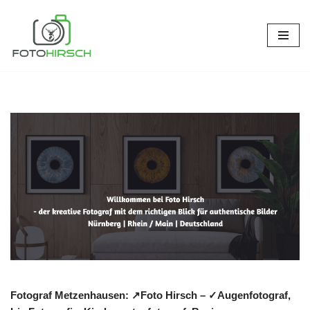
Zum
Inhalt
springen
Fotograf Metzenhausen: ↗️Foto Hirsch – ✓Augenfotograf,