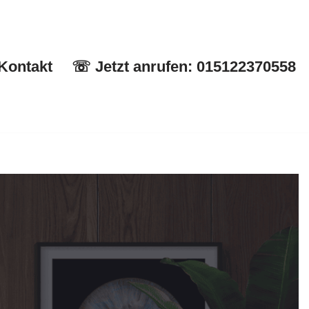
Kontakt
☏ Jetzt anrufen: 015122370558
Start
✉ Kontakt
☏ Jetzt anrufen: 015122370558