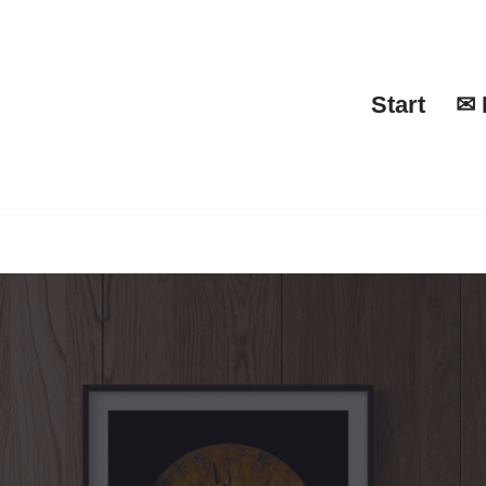
Start
✉ 