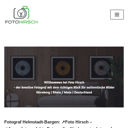
Zum
Inhalt
springen
Fotograf Helmstadt-Bargen: ↗️Foto Hirsch –