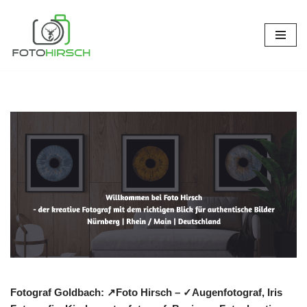
Zum
Inhalt
springen
Fotograf Goldbach: ↗️Foto Hirsch – ✓Augenfotograf, Iris