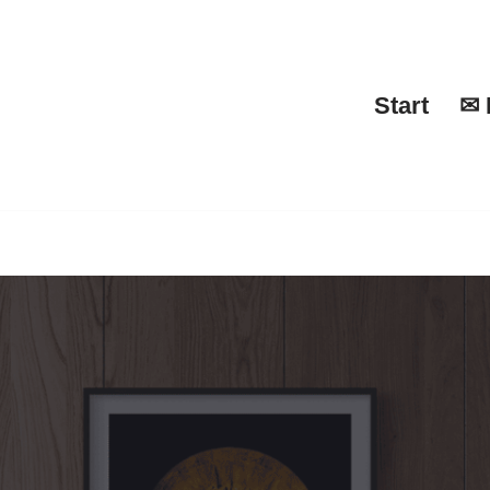
Start
✉ 