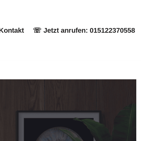
Kontakt
☏ Jetzt anrufen: 015122370558
Start
✉ Kontakt
☏ Jetzt anrufen: 015122370558