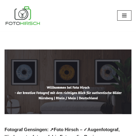
Zum
Inhalt
springen
Fotograf Gensingen: ↗️Foto Hirsch – ✓Augenfotograf,