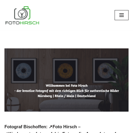
Zum
Inhalt
springen
Fotograf Bischoffen: ↗️Foto Hirsch –