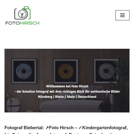
Zum
Inhalt
springen
Fotograf Biebertal: ↗️Foto Hirsch – ✓Kindergartenfotograf,