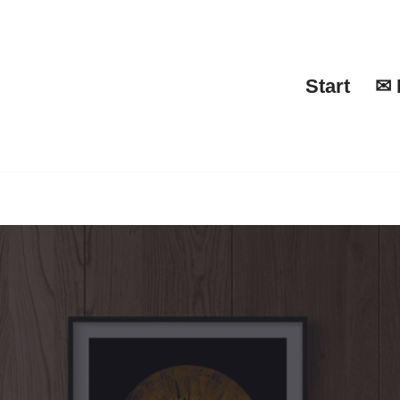
Start
✉ 