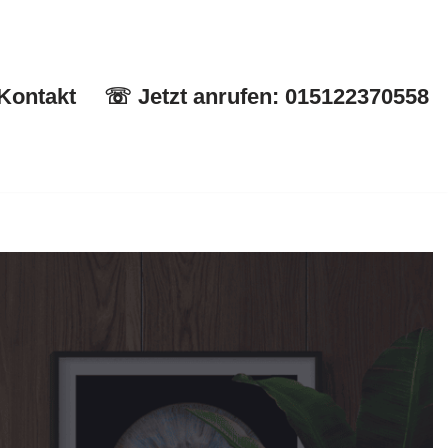
Kontakt
☏ Jetzt anrufen: 015122370558
Start
✉ Kontakt
☏ Jetzt anrufen: 015122370558