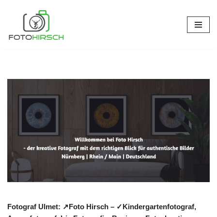
Zum
Inhalt
springen
Fotograf Ulmet: ↗️Foto Hirsch – ✓Kindergartenfotograf,