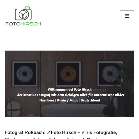
Zum
Inhalt
springen
Fotograf Roßbach: ↗️Foto Hirsch – ✓Iris Fotografie,