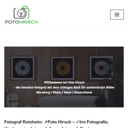
Zum
Inhalt
springen
Fotograf Reinheim: ↗️Foto Hirsch – ✓Iris Fotografie,