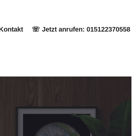
Kontakt
☏ Jetzt anrufen: 015122370558
Start
✉ Kontakt
☏ Jetzt anrufen: 015122370558