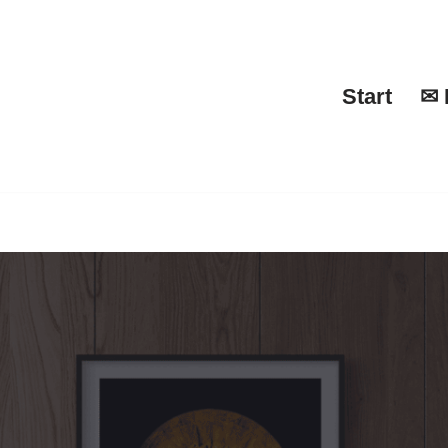
Start
✉ 