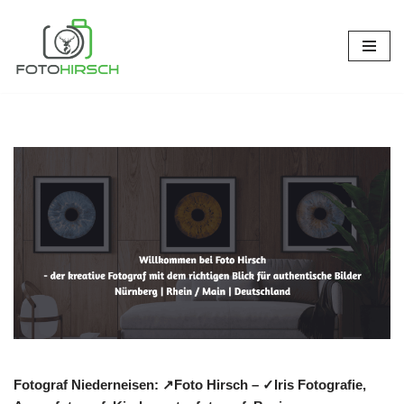
Zum
Inhalt
springen
Fotograf Niederneisen: ↗️Foto Hirsch – ✓Iris Fotografie,