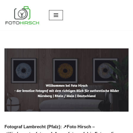
Zum
Inhalt
springen
Fotograf Lambrecht (Pfalz): ↗️Foto Hirsch –