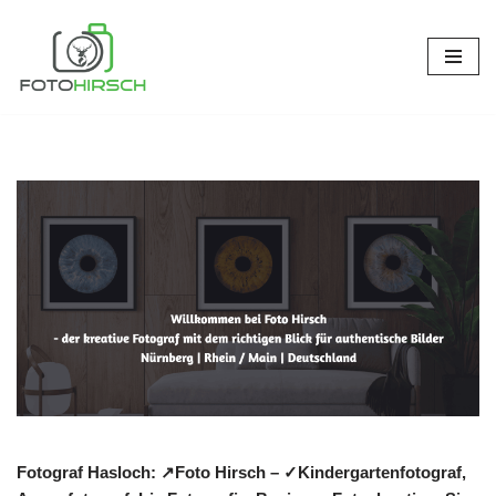
Zum
Inhalt
springen
Fotograf Hasloch: ↗️Foto Hirsch – ✓Kindergartenfotograf,