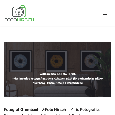
Zum
Inhalt
springen
Fotograf Grumbach: ↗️Foto Hirsch – ✓Iris Fotografie,