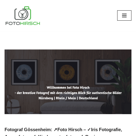
Zum
Inhalt
springen
Fotograf Gössenheim: ↗️Foto Hirsch – ✓Iris Fotografie,