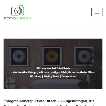
Zum
Inhalt
springen
Fotograf Dalberg: ↗️Foto Hirsch – ✓Augenfotograf, Iris