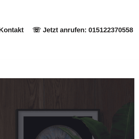
Kontakt
☏ Jetzt anrufen: 015122370558
Start
✉ Kontakt
☏ Jetzt anrufen: 015122370558