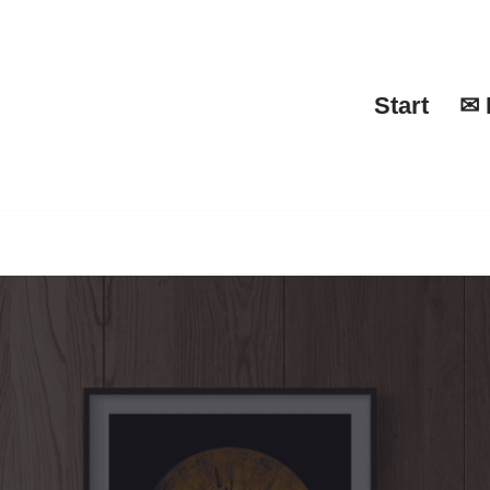
Start
✉ 