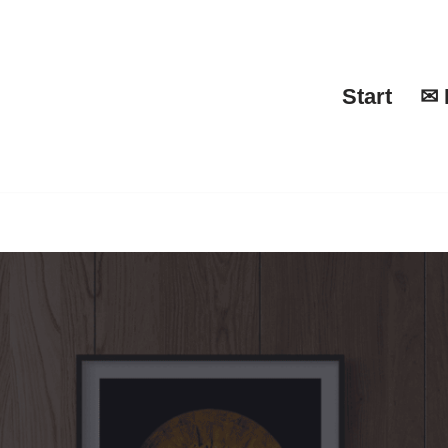
Start
✉ 