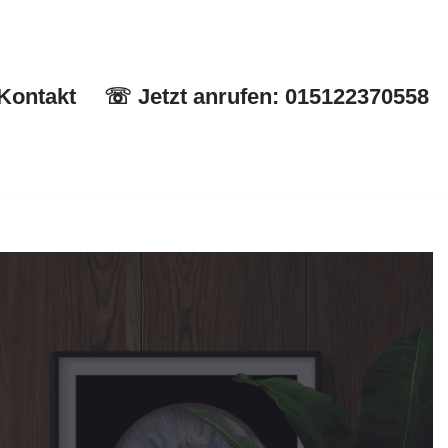
Kontakt
☏ Jetzt anrufen: 015122370558
Start
✉ Kontakt
☏ Jetzt anrufen: 015122370558