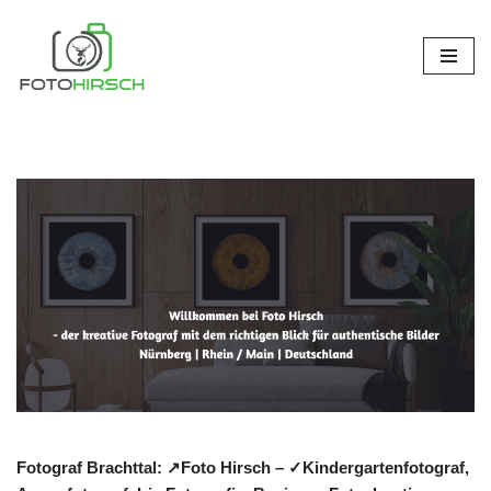
Zum
Inhalt
springen
Fotograf Brachttal: ↗️Foto Hirsch – ✓Kindergartenfotograf,