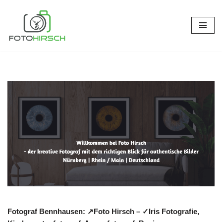
Zum
Inhalt
springen
Fotograf Bennhausen: ↗️Foto Hirsch – ✓Iris Fotografie,